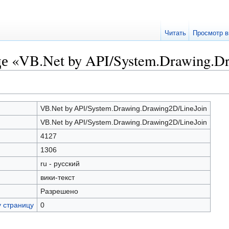
Читать
Просмотр в
е «VB.Net by API/System.Drawing.D
VB.Net by API/System.Drawing.Drawing2D/LineJoin
VB.Net by API/System.Drawing.Drawing2D/LineJoin
4127
1306
ru - русский
вики-текст
Разрешено
у страницу
0