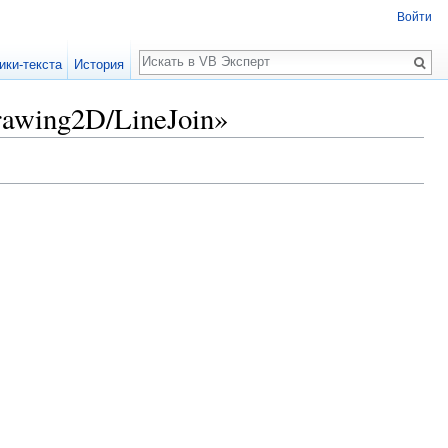
Войти
Поиск
ики-текста
История
rawing2D/LineJoin»