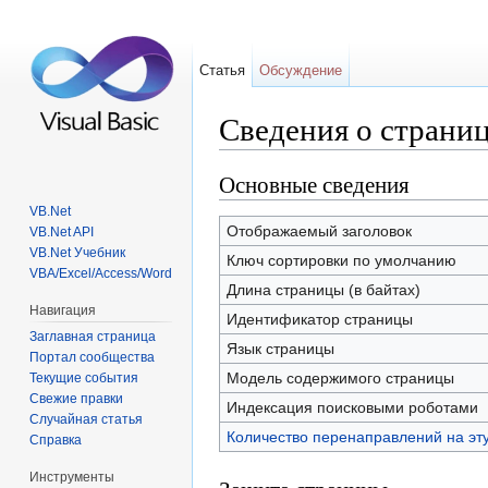
Статья
Обсуждение
Сведения о страниц
Перейти к:
навигация
,
поиск
Основные сведения
VB.Net
Отображаемый заголовок
VB.Net API
VB.Net Учебник
Ключ сортировки по умолчанию
VBA/Excel/Access/Word
Длина страницы (в байтах)
Навигация
Идентификатор страницы
Заглавная страница
Язык страницы
Портал сообщества
Модель содержимого страницы
Текущие события
Свежие правки
Индексация поисковыми роботами
Случайная статья
Количество перенаправлений на эт
Справка
Инструменты