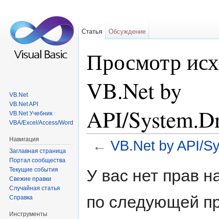
Статья
Обсуждение
Просмотр исх
VB.Net by
VB.Net
VB.Net API
API/System.D
VB.Net Учебник
VBA/Excel/Access/Word
Навигация
←
VB.Net by API/S
Заглавная страница
Перейти к:
навигация
,
поиск
Портал сообщества
Текущие события
У вас нет прав 
Свежие правки
Случайная статья
по следующей пр
Справка
Инструменты