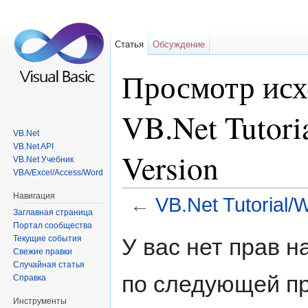
Статья
Обсуждение
Просмотр исх
VB.Net Tutor
VB.Net
VB.Net API
Version
VB.Net Учебник
VBA/Excel/Access/Word
Навигация
←
VB.Net Tutorial
Заглавная страница
Перейти к:
навигация
,
поиск
Портал сообщества
Текущие события
У вас нет прав 
Свежие правки
Случайная статья
по следующей пр
Справка
Инструменты