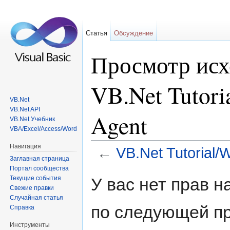
Статья
Обсуждение
Просмотр исх
VB.Net Tutori
VB.Net
VB.Net API
Agent
VB.Net Учебник
VBA/Excel/Access/Word
Навигация
←
VB.Net Tutorial/
Заглавная страница
Перейти к:
навигация
,
поиск
Портал сообщества
Текущие события
У вас нет прав 
Свежие правки
Случайная статья
по следующей пр
Справка
Инструменты