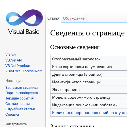
Статья
Обсуждение
Сведения о странице 
Перейти к:
навигация
,
поиск
Основные сведения
VB.Net
Отображаемый заголовок
VB.Net API
VB.Net Учебник
Ключ сортировки по умолчанию
VBA/Excel/Access/Word
Длина страницы (в байтах)
Навигация
Идентификатор страницы
Заглавная страница
Язык страницы
Портал сообщества
Модель содержимого страницы
Текущие события
Свежие правки
Индексация поисковыми роботами
Случайная статья
Количество перенаправлений на эту ст
Справка
Инструменты
Защита страницы