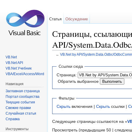
Статья
Обсуждение
Страницы, ссылающие
API/System.Data.Od
←
VB.Net by API/System.Data.Odbc/OdbcCom
VB.Net
Перейти к:
навигация
,
поиск
VB.Net API
Ссылки сюда
VB.Net Учебник
VBA/Excel/Access/Word
Страница:
Обратить выбранное
Навигация
Заглавная страница
Портал сообщества
Фильтры
Текущие события
Скрыть
включения |
Скрыть
ссылки |
С
Свежие правки
Случайная статья
Справка
Следующие страницы ссылаются на «
VB
Инструменты
Просмотреть (предыдущие 50 | следующ