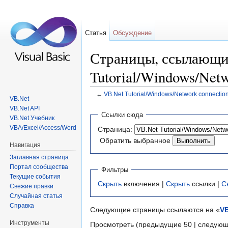
Статья
Обсуждение
Страницы, ссылающи
Tutorial/Windows/Netw
←
VB.Net Tutorial/Windows/Network connection
VB.Net
Перейти к:
навигация
,
поиск
VB.Net API
Ссылки сюда
VB.Net Учебник
VBA/Excel/Access/Word
Страница:
Обратить выбранное
Навигация
Заглавная страница
Портал сообщества
Фильтры
Текущие события
Скрыть
включения |
Скрыть
ссылки |
С
Свежие правки
Случайная статья
Справка
Следующие страницы ссылаются на «
VB
Инструменты
Просмотреть (предыдущие 50 | следующ